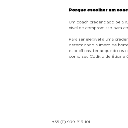
Porque escolher um coac
Um coach credenciado pela IC
nível de compromisso para c
Para ser elegível a uma crede
determinado número de horas 
específicas, ter adquirido os
como seu Código de Ética e 
+55 (11) 999-813-101