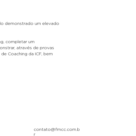
endo demonstrado um elevado
ing, completar um
nstrar, através de provas
o de Coaching da ICF, bem
contato@fmcc.com.b
r