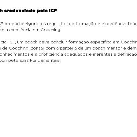
h credenciado pela ICF
F preenche rigorosos requisitos de formação e experiência, t
om a excelência em Coaching.
ncial ICF, um coach deve concluir formação específica em Coach
de Coaching, contar com a parceria de um coach mentor e demo
 conhecimentos e a proficiência adequados e inerentes à definiçã
Competências Fundamentais.