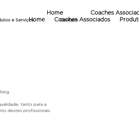
Home
Coaches Associa
Home
Coaches Associados
Produt
utos e Serviços
ICF
Contato
hing.
ualidade, tanto para a
o destes profissionais.